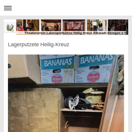
Theaterverein Laienspielbühne Heilig-Kreuz Albstadt-Ebingen e.V.
Lagerputzete Heilig-Kreuz