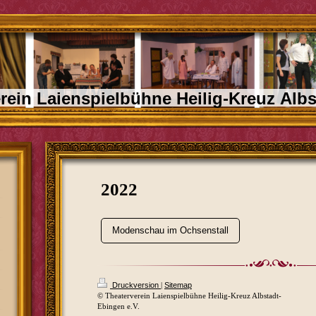
rein Laienspielbühne Heilig-Kreuz Albs
2022
Modenschau im Ochsenstall
Druckversion
|
Sitemap
© Theaterverein Laienspielbühne Heilig-Kreuz Albstadt-
Ebingen e.V.