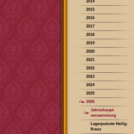
2014
2015
2016
2017
2018
2019
2020
2021
2022
2023
2024
2025
2026
Jahreshaupt-
versammlung
Lagerputzete Heilig-
Kreuz