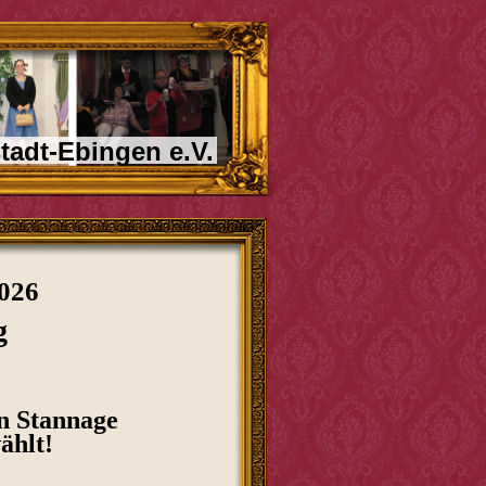
tadt-Ebingen e.V.
026
g
n Stannage
ählt!