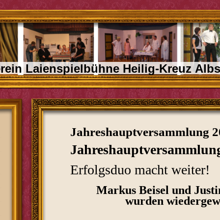
rein Laienspielbühne Heilig-Kreuz Albs
Jahreshauptversammlung 2
Jahreshauptversammlun
Erfolgsduo macht weiter!
Markus Beisel und Justi
wurden wiedergew