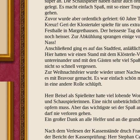
super an. Die Schauspieler haben dafür auch ord
gelegt. Es macht einfach Spaß, mit so einer Tru
gehen.
Zuvor wurde aber ordentlich gefeiert: 60 Jahre T
Kreuz! Geri der Klostertaler spielte für uns extr
Festhalle in Margrethausen. Der heisseste Tag d
noch heisser. Zur Abkühlung sprangen einige vo
Nass!
Anschließend ging es auf das Stadtfest, anläßlic
Hier hatten wir einen Stand mit dem Klösterle-V
untereinander und mit den Gästen sehr viel Spa
nicht so schnell vergessen.
Zur Weihnachtsfeier wurde wieder unser Nachwu
es mit Bravour gemacht. Es war einfach schön 
in eine andere Rolle schlüpft.
Herr Beisel als Spielleiter hatte viel lobende Wo
und Schauspielerinnen. Eine nicht unbeträchtlich
opfern muss. Aber das wichtigste sei der Spaß a
darf nie verloren gehen.
Ein großer Dank an alle Helfer und an die gran
Nach dem Verlesen der Kassenstände druch Fra
der Bericht der Kassenprüfung: Herr Stephan C