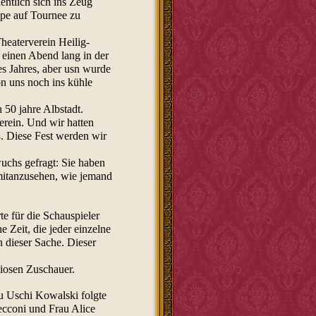
entlich sich ins Zeug
ppe auf Tournee zu
heaterverein Heilig-
a einen Abend lang in der
es Jahres, aber usn wurde
n uns noch ins kühle
h 50 jahre Albstadt.
erein. Und wir hatten
ß. Diese Fest werden wir
chs gefragt: Sie haben
mitanzusehen, wie jemand
rte für die Schauspieler
e Zeit, die jeder einzelne
n dieser Sache. Dieser
diosen Zuschauer.
u Uschi Kowalski folgte
ecconi und Frau Alice