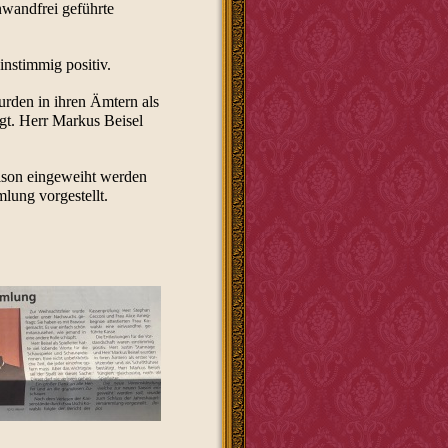
nwandfrei geführte
instimmig positiv.
rden in ihren Ämtern als
tigt. Herr Markus Beisel
ison eingeweiht werden
lung vorgestellt.